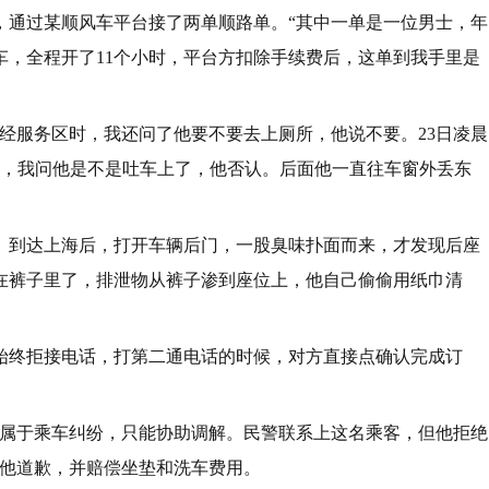
，通过某顺风车平台接了两单顺路单。“其中一单是一位男士，年
车，全程开了11个小时，平台方扣除手续费后，这单到我手里是
经服务区时，我还问了他要不要去上厕所，他说不要。23日凌晨
气，我问他是不是吐车上了，他否认。后面他一直往车窗外丢东
。到达上海后，打开车辆后门，一股臭味扑面而来，才发现后座
在裤子里了，排泄物从裤子渗到座位上，他自己偷偷用纸巾清
始终拒接电话，打第二通电话的时候，对方直接点确认完成订
这属于乘车纠纷，只能协助调解。民警联系上这名乘客，但他拒绝
向他道歉，并赔偿坐垫和洗车费用。