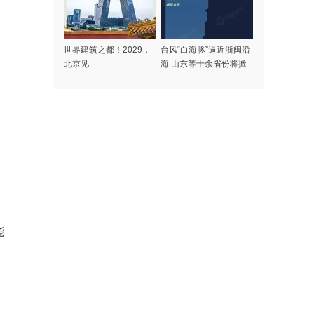
世界建筑之都！2029，
台风“白海豚”逼近浙闽沿
北京见
海 山东等十余省份将掀
强风雨
能