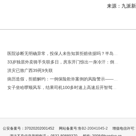
来源：九派新
医院诊断无明确异常，投保人未告知算拒赔依据吗？半岛问法律师解答保险理赔那些事
33岁独居外卖骑手失联多日，房东开门惊出一身冷汗：倒在地上不知躺了多久
洪灾已致广西39死9失联
病历造假，拒赔解约：一例保险欺诈案例的风险警示——泰康人寿青岛分公司以案说险
女子坐哈啰顺风车，结果司机100多时速上高速后开智驾睡觉，质疑哈啰无作为
公安备案号：37020202001452
网站备案号:
鲁B2-20041045-2
增值电信许可: 鲁