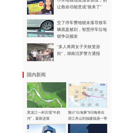
小米电视地震预警误报，别
让救命功能变成“狼来了”
交了停车费地锁未落导致车
辆底盘被刮，智慧停车位地
锁争议频发
“多人将两女子关铁笼游
街”，湖南汨罗警方通报
国内新闻
黑龙江一村庄现“牛奶
预计“白海豚”9日晚将在
河”，最新进展
浙江舟山到福建福鼎一带
沿海登陆