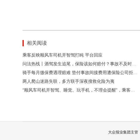
相关阅读
乘客反映顺风车司机开智驾打盹 平台回应
问法热线丨酒驾发生追尾，保险该如何赔付？事故不及时报险，保险公司有权拒赔吗？
骑手每月缴保费遇理赔难 垫付事故间接费用遭保险公司拒赔引质疑
两人爬山迷路失联，多方联手深夜搜救化险为夷
“顺风车司机开智驾、睡觉、玩手机，不理会提醒”，乘客报警，平台回应
大众报业集团主管