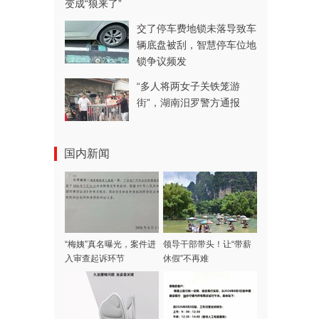
变成“狼来了”
交了停车费地锁未落导致车
辆底盘被刮，智慧停车位地
锁争议频发
“多人将两女子关铁笼游
街”，湖南汨罗警方通报
国内新闻
“梅姨”真名曝光，案件进
领导干部带头！让“带薪
入审查起诉环节
休假”不再难