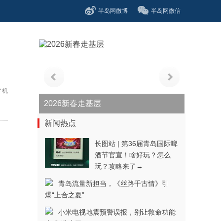
半岛网微博
半岛网微信
手机
青春逐梦正当时——聚焦2026年中...
新闻热点
长图站 | 第36届青岛国际啤
酒节官宣！啥好玩？怎么
玩？攻略来了→
青岛流量新担当，《丝路千古情》引
爆“上合之夏”
小米电视地震预警误报，别让救命功能