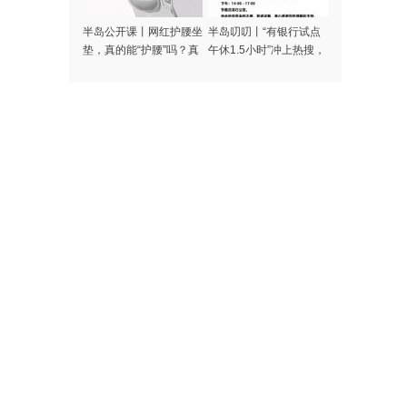
半岛公开课丨网红护腰坐
半岛叨叨丨“有银行试点
垫，真的能“护腰”吗？真
午休1.5小时”冲上热搜，
相是→
网友吵翻了！你怎么看？