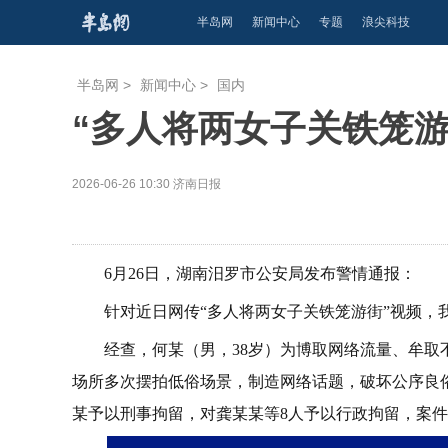
半岛网
新闻中心
专题
浪尖科技
半岛网
>
新闻中心
>
国内
“多人将两女子关铁笼
2026-06-26 10:30
济南日报
6月26日，湖南汨罗市公安局发布警情通报：
针对近日网传“多人将两女子关铁笼游街”视频，
经查，何某（男，38岁）为博取网络流量、牟取不
场所多次摆拍低俗场景，制造网络话题，破坏公序良
某予以刑事拘留，对龚某某等8人予以行政拘留，案