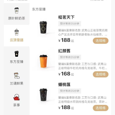
网友留言源自社交平台
高价奶茶的“贵”逻辑，高成本打底，社交属性加
分
当消费者习惯了价格补贴后的平价奶茶，重回市
场的贵价奶茶又如何赢得他们的心？据了解，高单价
的奶茶多采用了高档原料，以今年争议较多的“莲雾
与山竹”为例，48元的版本除了保留山竹顶部果肉，
还会额外添加30g的山竹纯果肉，品牌方也表示定价
是基于产品原料成本去合理核算的，并不是为了贵而
贵。而蘭誦茶事售价188元一杯的奶茶采用的茶叶来
自武夷山正岩核心产区，成本高达数万元／斤，且门
店多选址都在北京三里屯、杭州大厦这一类高档商圈