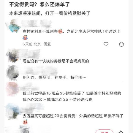
奶茶变贵了，消费者会买单吗？
此前蘭誦茶事一款188元的高端奶茶冲上热搜，
网友们吵翻了：这么贵的奶茶到底值不值得喝？不
过，188元只是极端案例，几十元一杯的奶茶已经属
于新茶饮品牌中的高端价格。面对这些价格不菲的奶
茶，消费者是会为口味和体验买单，还是果断转身去
买平价款？网友们众说纷纭——
“真材实料就不算刺客。”
“现在没有十块钱的券我是不会喝奶茶的。”
“以前觉得15贵，现在25都能接受了。”
“用闪购、爆品团、神抢手、特价团。”