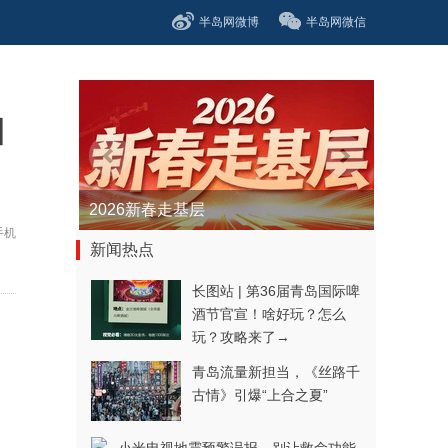
半岛网微博
半岛网微信
柏
青春逐梦正当时——聚焦2026年中...
手机
新闻热点
长图站 | 第36届青岛国际啤
酒节官宣！啥好玩？怎么
玩？攻略来了→
青岛流量新担当，《丝路千
古情》引爆“上合之夏”