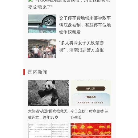
小米电视地震预警误报，别让救命功能
变成“狼来了”
交了停车费地锁未落导致车
辆底盘被刮，智慧停车位地
锁争议频发
“多人将两女子关铁笼游
街”，湖南汨罗警方通报
国内新闻
大熊猫“硗远”因病抢救无
今日立秋：时序更替 从
效死亡，终年33岁
容生长