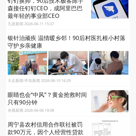
钉钉换帅，90后技术极客陈宇
森接任钉钉CEO，成阿里巴巴
最年轻的事业部CEO
九派新闻 2026-06-11 15:37
银针治顽疾 温情暖乡邻！90后村医扎根小村落
守护乡亲健康
大众新闻·半岛新闻 2026-06-10 16:29
眼睛也会“中风”？黄金抢救时间
只有90分钟
央视新闻 2026-06-06 19:38
周宁县农村信用合作联社被罚
款90万元，因个人经营性贷款