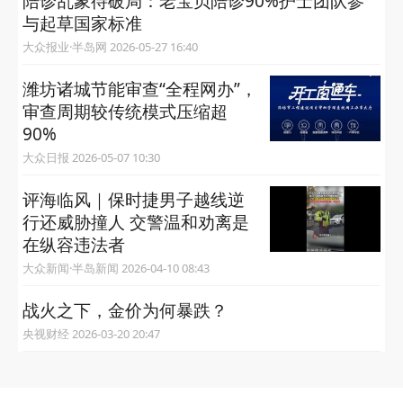
陪诊乱象待破局：老宝贝陪诊90%护士团队参
与起草国家标准
大众报业·半岛网 2026-05-27 16:40
潍坊诸城节能审查“全程网办”，
审查周期较传统模式压缩超
90%
大众日报 2026-05-07 10:30
评海临风｜保时捷男子越线逆
行还威胁撞人 交警温和劝离是
在纵容违法者
大众新闻·半岛新闻 2026-04-10 08:43
战火之下，金价为何暴跌？
央视财经 2026-03-20 20:47